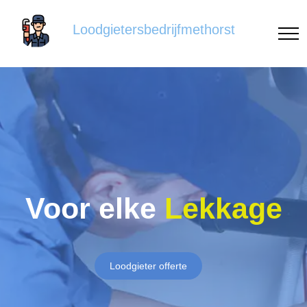
Loodgietersbedrijfmethorst
Voor elke
Lekkage
Loodgieter offerte