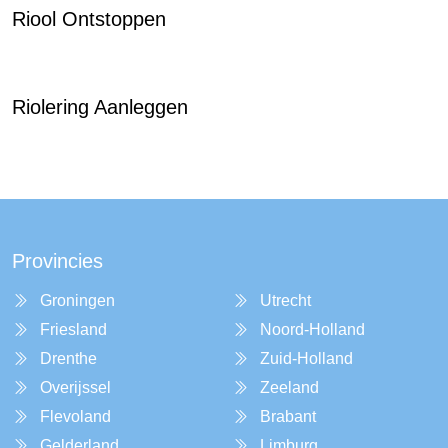
Riool Ontstoppen
Riolering Aanleggen
Provincies
Groningen
Utrecht
Friesland
Noord-Holland
Drenthe
Zuid-Holland
Overijssel
Zeeland
Flevoland
Brabant
Gelderland
Limburg