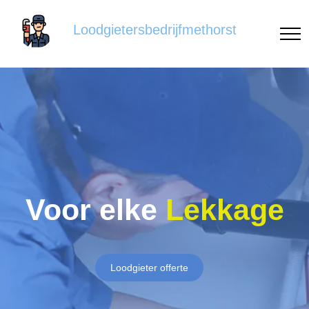
Loodgietersbedrijfmethorst
Voor elke
Lekkage
Loodgieter offerte