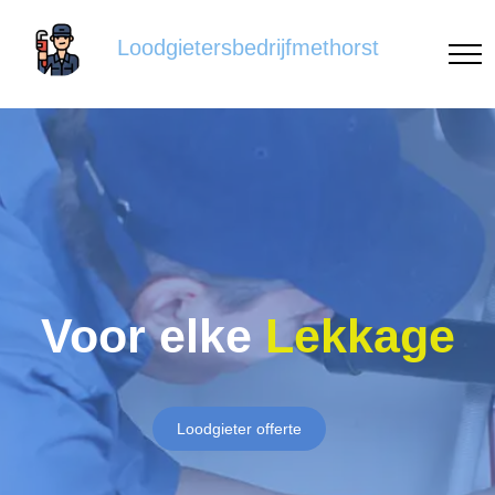
Loodgietersbedrijfmethorst
Voor elke
Lekkage
Loodgieter offerte