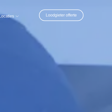
Loodgieter offerte
Locaties