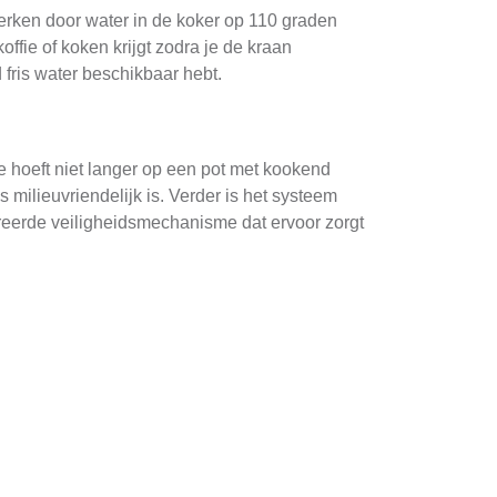
erken door water in de koker op 110 graden
ffie of koken krijgt zodra je de kraan
 fris water beschikbaar hebt.
e hoeft niet langer op een pot met kookend
 milieuvriendelijk is. Verder is het systeem
greerde veiligheidsmechanisme dat ervoor zorgt
fessionele installer te laten komen die
tal met het afsluiten van het hoofdleidingnet,
keukentap verbonden.
koker en alle benodigde onderdelen. De eerste