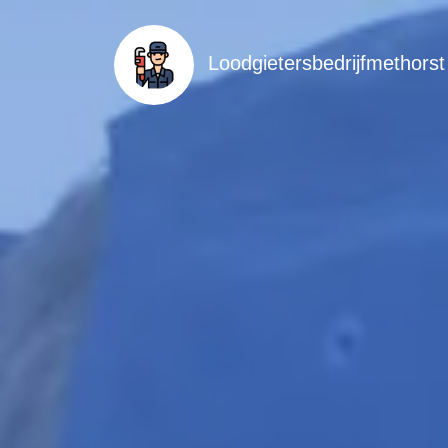
Loodgietersbedrijfmethorst