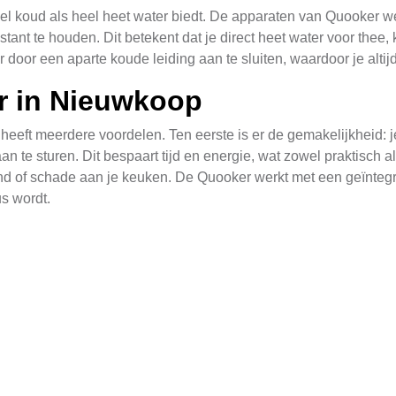
l koud als heel heet water biedt. De apparaten van Quooker w
nt te houden. Dit betekent dat je direct heet water voor thee, ko
oor een aparte koude leiding aan te sluiten, waardoor je altijd
r in Nieuwkoop
eft meerdere voordelen. Ten eerste is er de gemakelijkheid: j
 te sturen. Dit bespaart tijd en energie, wat zowel praktisch als
rand of schade aan je keuken. De Quooker werkt met een geïnte
us wordt.
ker
ereist enige technisch vaardigheid. Het is raadzaam om een pro
en veiligheidsnormen van de Quooker. De installatie begint mees
e en koude waterleiding. Hierna worden de leidingen naar de 
er
is een multi-stapsproces dat begint met het ontvangen van de 