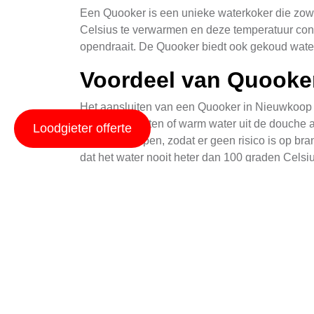
Een Quooker is een unieke waterkoker die zowe
Celsius te verwarmen en deze temperatuur consta
opendraait. De Quooker biedt ook gekoud water d
Voordeel van Quooke
Het aansluiten van een Quooker in Nieuwkoop he
water te wachten of warm water uit de douche aan
Loodgieter offerte
veilig ontworpen, zodat er geen risico is op b
dat het water nooit heter dan 100 graden Celsi
Aanleiding van Quoo
Het installeren van een Quooker in Nieuwkoop v
bekend is met de specifieke technische details 
waarna de koker wordt aangesloten aan de het
Installatie van Quook
Het installeren van een Quooker in Nieuwkoop 