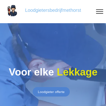
Loodgietersbedrijfmethorst
Voor elke
Lekkage
Loodgieter offerte